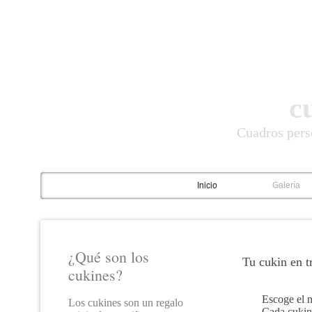
c
Cuadros pers
Inicio
Galería
¿Qué son los
Tu cukin en tr
cukines?
Escoge el n
Los cukines son un regalo
Cada cukin 