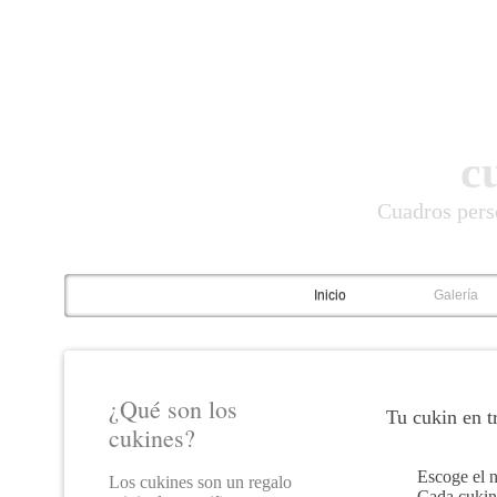
c
Cuadros pers
Inicio
Galería
¿Qué son los
Tu cukin en tr
cukines?
Escoge el n
Los cukines son un regalo
Cada cukin 